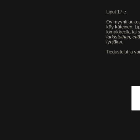
Liput 17 e
Ovimyynti aukeaa
käy käteinen. Li
lomakkeella tai 
tarkistathan, ett
tyhjäksi.
Tiedustelut ja v