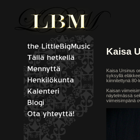
Kaisa 
Kaisa Ursinus on
syksyllä eläkkee
kiinnitettynä 80-
Kaisan viimeisim
näytelmässä sek
viimeisimpänä ova