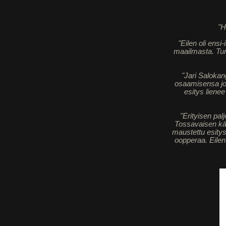
"H
"Eilen oli ens
maailmasta. Tun
"Jari Saloka
osaamisensa jo 
esitys liene
"Erityisen pal
Tossavaisen käs
maustettu esitys 
oopperaa. Eilen 