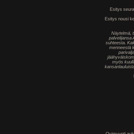
Esitys seura
Esitys nousi kes
Näytelmä, t
palvelijansa
suhteesta. Kak
menneestä kä
parival
jäähyväiskons
myös kuulla
kansanlauluista
Ovimyynti auke