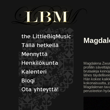
Magdal
Magdalena Zwum
profiilin säveltä
brutaaleja keinoj
lähes täydellis
Hän kokee kaikki
kokonaisuutta, j
Magdalenan tava
perusteeton hyö