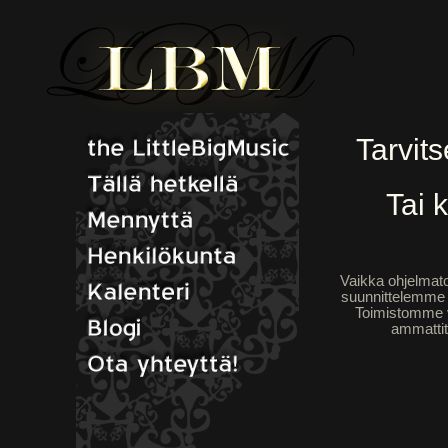
Tarvits
Tai 
Vaikka ohjelmato
suunnittelemme j
Toimistomme ve
ammattit