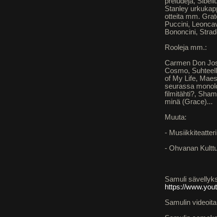
preludeja, Sibeli
Stanley urkukap
otteita mm. Grate
Puccini, Leoncava
Bononcini, Strade
Rooleja mm.:
Carmen Don Jos
Cosmo, Suhteelli
of My Life, Maes
seurassa monolo
filmitähti?, Sha
minä (Grace)...
Muuta:
- Musiikkiteatte
- Ohvanan Kulttu
Samuli sävellyks
https://www.y
Samulin videoita,