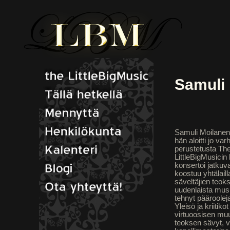
Samuli
Samuli Moilanen t
hän aloitti jo va
perustetusta The
LittleBigMusicin 
konsertoi jatkuva
koostuu yhtälail
säveltäjien teoks
uudenlaista musi
tehnyt pääroole
Yleisö ja kriitik
virtuoosisen muu
teoksen sävyt, v