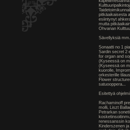
kapellimestarina j
Kulttuuripalkint
Taidetoimikunnal
pitkäaikaisesta 
esiintynyt ahker
mutta pitkäaikai
Ohvanan Kulttuuri
Sävellyksiä mm.
Sonaatti no 1 pia
Sardin secret 2 
for organ and so
(Kyseessä on mu
(Kyseessä on mur
kuorolle, Improm
orkesterille tila
Flower structure
satuooppera...
Esitettyä ohjelm
Rachaminoff prel
molli, Liszt Ball
Petrarkan soneti
kosketinsoitinmus
renessanssin ko
Kinderszenen ja 