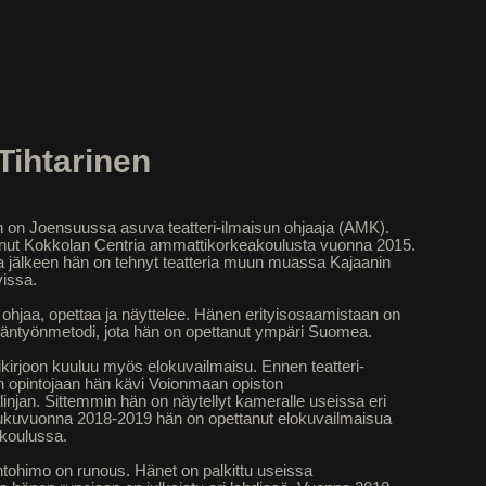
Tihtarinen
n on Joensuussa asuva teatteri-ilmaisun ohjaaja (AMK).
nut Kokkolan Centria ammattikorkeakoulusta vuonna 2015.
 jälkeen hän on tehnyt teatteria muun muassa Kajaanin
vissa.
, ohjaa, opettaa ja näyttelee. Hänen erityisosaamistaan on
ijäntyönmetodi, jota hän on opettanut ympäri Suomea.
irjoon kuuluu myös elokuvailmaisu. Ennen teatteri-
n opintojaan hän kävi Voionmaan opiston
älinjan. Sittemmin hän on näytellyt kameralle useissa eri
Lukuvuonna 2018-2019 hän on opettanut elokuvailmaisua
äkoulussa.
tohimo on runous. Hänet on palkittu useissa