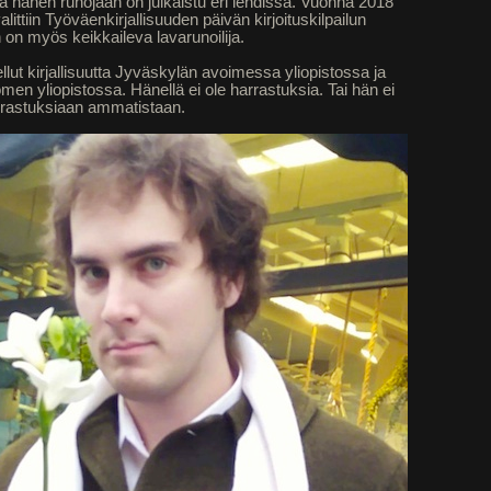
 ja hänen runojaan on julkaistu eri lehdissä. Vuonna 2018
ittiin Työväenkirjallisuuden päivän kirjoituskilpailun
 on myös keikkaileva lavarunoilija.
lut kirjallisuutta Jyväskylän avoimessa yliopistossa ja
men yliopistossa. Hänellä ei ole harrastuksia. Tai hän ei
arrastuksiaan ammatistaan.