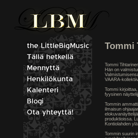
Tommi 
Tommi Tihtarine
Hän on valmistu
Valmistumisensa
VAARA-kollektii
Tommi kirjoittaa
fyysinen näyttel
Tommin ammattik
ilmaisun ohjaaja
elokuvanäyttelij
produktioissa. 
Kontiolahden yl
Tommin suurin in