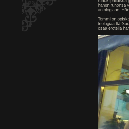
runokilpailuissa
hänen runonsa val
antologiaan. Hän
Tommi on opiskel
teologiaa Itä-Suo
osaa erotella h